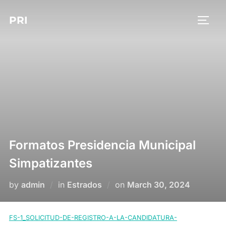
Skip
PRI
to
TOGG
content
Formatos Presidencia Municipal
Simpatizantes
Posted
by
admin
in
Estrados
on
March 30, 2024
on
FS-1_SOLICITUD-DE-REGISTRO-A-LA-CANDIDATURA-