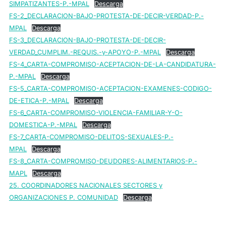
SIMPATIZANTES-P.-MPAL
Descarga
FS-2_DECLARACION-BAJO-PROTESTA-DE-DECIR-VERDAD-P.-
MPAL
Descarga
FS-3_DECLARACION-BAJO-PROTESTA-DE-DECIR-
VERDAD_CUMPLIM.-REQUIS.-y-APOYO-P.-MPAL
Descarga
FS-4_CARTA-COMPROMISO-ACEPTACION-DE-LA-CANDIDATURA-
P.-MPAL
Descarga
FS-5_CARTA-COMPROMISO-ACEPTACION-EXAMENES-CODIGO-
DE-ETICA-P.-MPAL
Descarga
FS-6_CARTA-COMPROMISO-VIOLENCIA-FAMILIAR-Y-O-
DOMESTICA-P.-MPAL
Descarga
FS-7_CARTA-COMPROMISO-DELITOS-SEXUALES-P.-
MPAL
Descarga
FS-8_CARTA-COMPROMISO-DEUDORES-ALIMENTARIOS-P.-
MAPL
Descarga
25. COORDINADORES NACIONALES SECTORES y
ORGANIZACIONES P. COMUNIDAD
Descarga