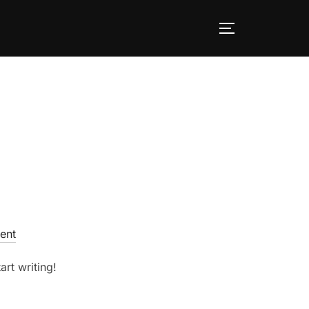
TOGGLE SID
ent
art writing!