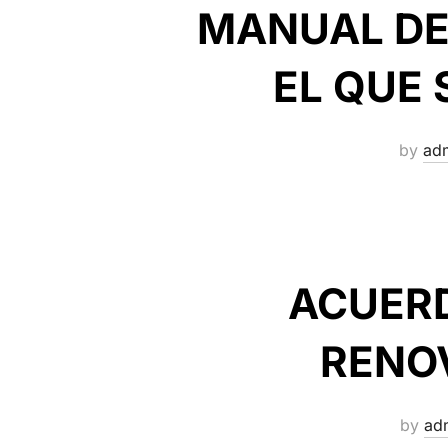
MANUAL DE
EL QUE
by
ad
ACUERD
RENO
by
ad