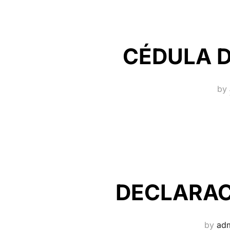
CÉDULA D
by
DECLARAC
by
ad