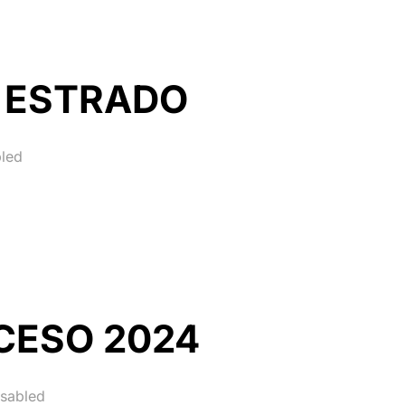
R ESTRADO
led
CESO 2024
sabled