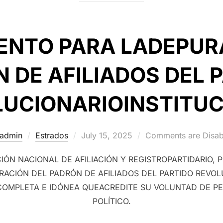
ENTO PARA LADEPUR
 DE AFILIADOS DEL 
UCIONARIOINSTITU
Posted
admin
Estrados
July 15, 2025
Comments are Disab
on
ÓN NACIONAL DE AFILIACIÓN Y REGISTROPARTIDARIO, P
ACIÓN DEL PADRÓN DE AFILIADOS DEL PARTIDO REVOL
OMPLETA E IDÓNEA QUEACREDITE SU VOLUNTAD DE PE
POLÍTICO.