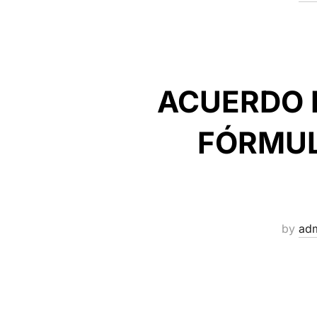
ACUERDO P
FÓRMUL
by
ad