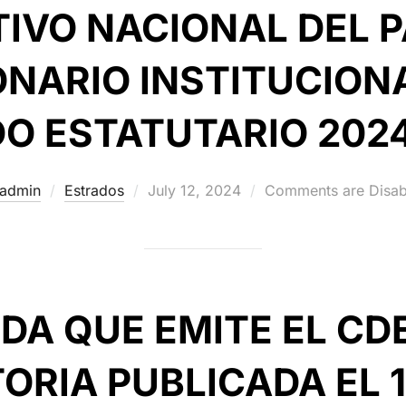
IVO NACIONAL DEL 
NARIO INSTITUCIONA
DO ESTATUTARIO 2024
Posted
admin
Estrados
July 12, 2024
Comments are Disab
on
DA QUE EMITE EL CDE
RIA PUBLICADA EL 1