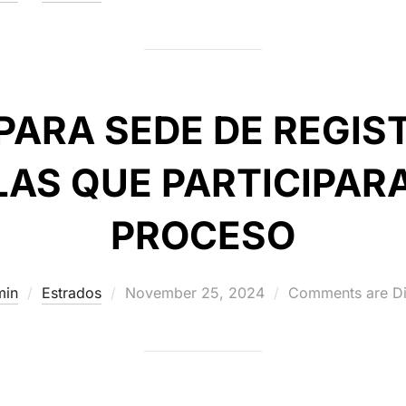
on
ARA SEDE DE REGIST
AS QUE PARTICIPARA
PROCESO
Posted
min
Estrados
November 25, 2024
Comments are Di
on