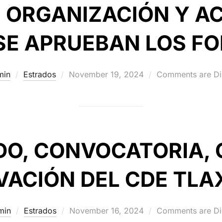
 ORGANIZACIÓN Y A
 SE APRUEBAN LOS F
Posted
min
Estrados
November 19, 2024
Comments are Di
on
O, CONVOCATORIA, 
VACIÓN DEL CDE TLA
Posted
min
Estrados
November 16, 2024
Comments are Di