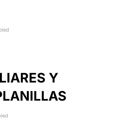
bled
LIARES Y
PLANILLAS
bled