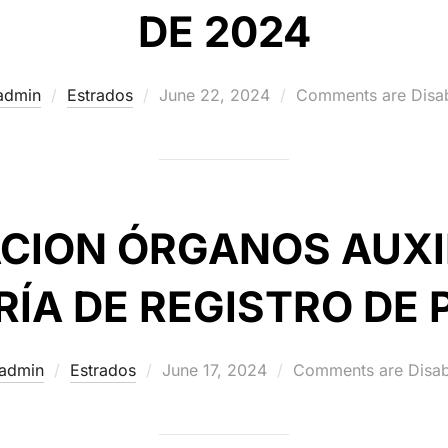
DE 2024
Posted
admin
Estrados
June 22, 2024
Comments are Disa
on
CION ÓRGANOS AUXI
ÍA DE REGISTRO DE 
Posted
admin
Estrados
June 17, 2024
Comments are Disa
on