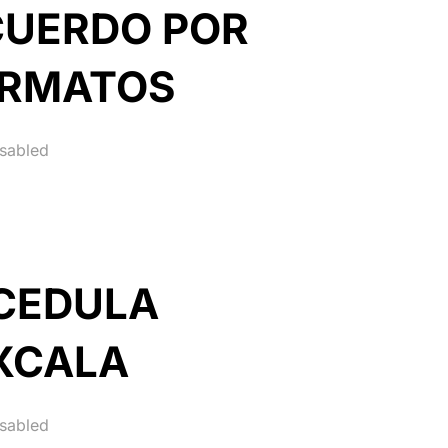
CUERDO POR
ORMATOS
sabled
CEDULA
XCALA
sabled