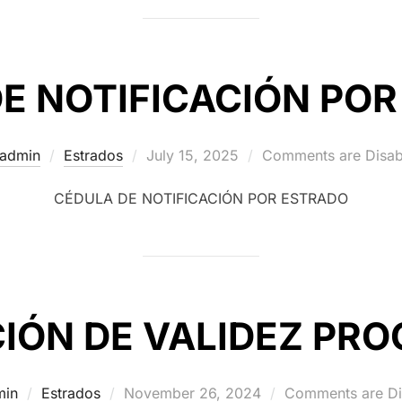
E NOTIFICACIÓN PO
Posted
admin
Estrados
July 15, 2025
Comments are Disab
on
CÉDULA DE NOTIFICACIÓN POR ESTRADO
IÓN DE VALIDEZ PRO
Posted
min
Estrados
November 26, 2024
Comments are Di