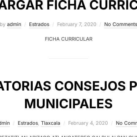
ARGAR FICHA CURRI
Posted
by
admin
Estrados
February 7, 2020
No Comment
on
FICHA CURRICULAR
TORIAS CONSEJOS P
MUNICIPALES
Posted
dmin
Estrados
,
Tlaxcala
February 4, 2020
No Comm
on