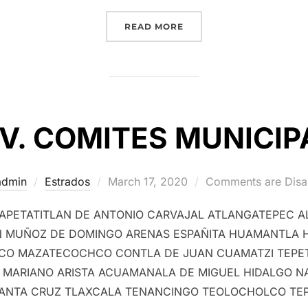
“CONVOCATORIAS COMIT
READ MORE
V. COMITES MUNICIP
Posted
admin
Estrados
March 17, 2020
Comments are Disa
on
APETATITLAN DE ANTONIO CARVAJAL ATLANGATEPEC A
MUÑOZ DE DOMINGO ARENAS ESPAÑITA HUAMANTLA HU
CO MAZATECOCHCO CONTLA DE JUAN CUAMATZI TEPETI
MARIANO ARISTA ACUAMANALA DE MIGUEL HIDALGO NA
ANTA CRUZ TLAXCALA TENANCINGO TEOLOCHOLCO TE