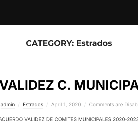
CATEGORY:
Estrados
VALIDEZ C. MUNICIPA
Posted
y
admin
Estrados
April 1, 2020
Comments are Disab
on
ACUERDO VALIDEZ DE COMITES MUNICIPALES 2020-202