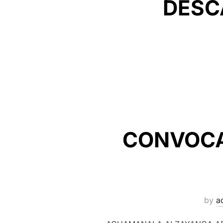
DESC
CONVOCA
by
a