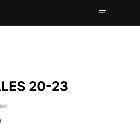
TOGGLE SID
LES 20-23
led
3