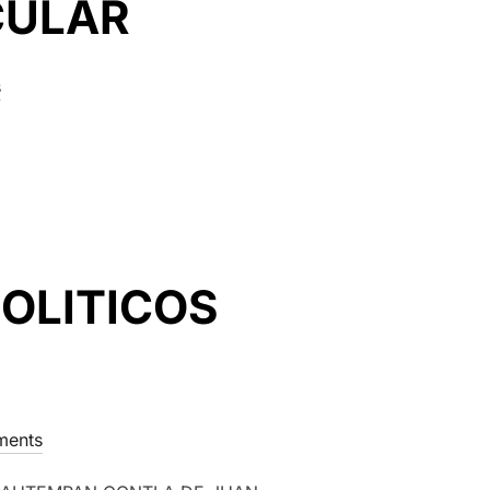
CULAR
s
OLITICOS
ents