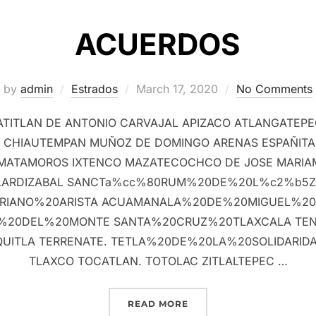
ACUERDOS
Posted
by
admin
Estrados
March 17, 2020
No Comments
on
TITLAN DE ANTONIO CARVAJAL APIZACO ATLANGATEP
 CHIAUTEMPAN MUÑOZ DE DOMINGO ARENAS ESPAÑITA
O MATAMOROS IXTENCO MAZATECOCHCO DE JOSE MARIA
DE LARDIZABAL SANCTa%cc%80RUM%20DE%20L%c2%b
IANO%20ARISTA ACUAMANALA%20DE%20MIGUEL%20
%20DEL%20MONTE SANTA%20CRUZ%20TLAXCALA TE
ITLA TERRENATE. TETLA%20DE%20LA%20SOLIDARIDA
TLAXCO TOCATLAN. TOTOLAC ZITLALTEPEC …
“ACUERDOS”
READ MORE