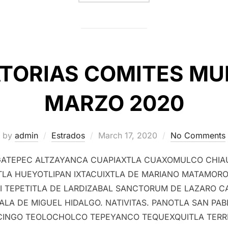
ORIAS COMITES MU
MARZO 2020
Posted
by
admin
Estrados
March 17, 2020
No Comments
on
GATEPEC ALTZAYANCA CUAPIAXTLA CUAXOMULCO CHI
TLA HUEYOTLIPAN IXTACUIXTLA DE MARIANO MATAMOR
 TEPETITLA DE LARDIZABAL SANCTORUM DE LAZARO 
LA DE MIGUEL HIDALGO. NATIVITAS. PANOTLA SAN PA
INGO TEOLOCHOLCO TEPEYANCO TEQUEXQUITLA TERR