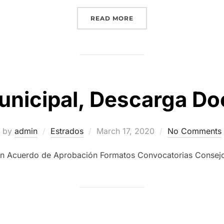
“CONV. COMITES MUNICI
READ MORE
unicipal, Descarga D
Posted
by
admin
Estrados
March 17, 2020
No Comments
on
n Acuerdo de Aprobación Formatos Convocatorias Consejos