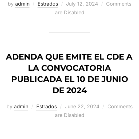
Posted
by
admin
Estrados
July 12, 2024
Comments
on
are Disabled
ADENDA QUE EMITE EL CDE A
LA CONVOCATORIA
PUBLICADA EL 10 DE JUNIO
DE 2024
Posted
by
admin
Estrados
June 22, 2024
Comments
on
are Disabled