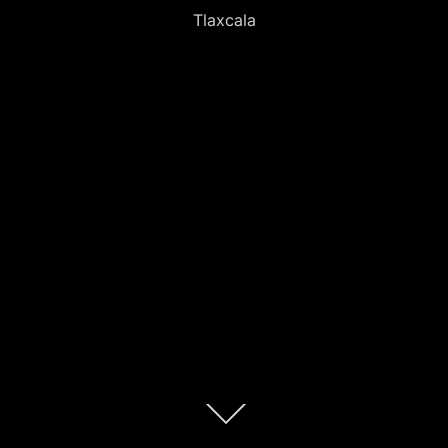
Tlaxcala
Scroll
down