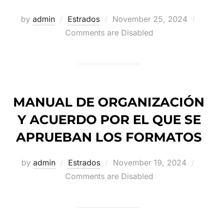
Posted
by
admin
Estrados
November 25, 2024
on
Comments are Disabled
MANUAL DE ORGANIZACIÓN
Y ACUERDO POR EL QUE SE
APRUEBAN LOS FORMATOS
Posted
by
admin
Estrados
November 19, 2024
on
Comments are Disabled