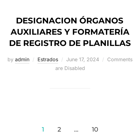
DESIGNACION ÓRGANOS
AUXILIARES Y FORMATERÍA
DE REGISTRO DE PLANILLAS
Posted
by
admin
Estrados
June 17, 2024
Comments
on
are Disabled
Posts
1
2
…
10