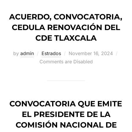
ACUERDO, CONVOCATORIA,
CEDULA RENOVACIÓN DEL
CDE TLAXCALA
Posted
by
admin
Estrados
November 16, 2024
on
Comments are Disabled
CONVOCATORIA QUE EMITE
EL PRESIDENTE DE LA
COMISIÓN NACIONAL DE