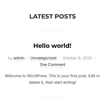
to
content
LATEST POSTS
Hello world!
Posted
by
admin
Uncategorized
October 8, 2025
on
One Comment
Welcome to WordPress. This is your first post. Edit or
delete it, then start writing!